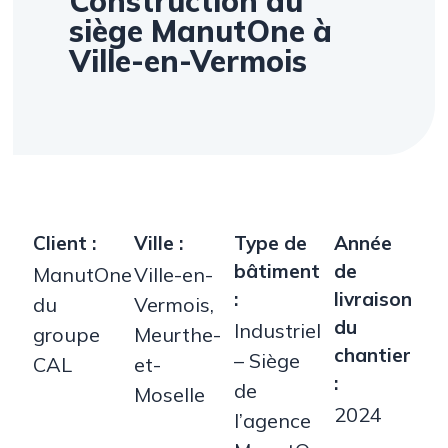
Construction du
siège ManutOne à
Ville-en-Vermois
Client :
Ville :
Type de
Année
bâtiment
de
ManutOne
Ville-en-
:
livraison
du
Vermois,
du
Industriel
groupe
Meurthe-
chantier
– Siège
CAL
et-
:
de
Moselle
2024
l’agence