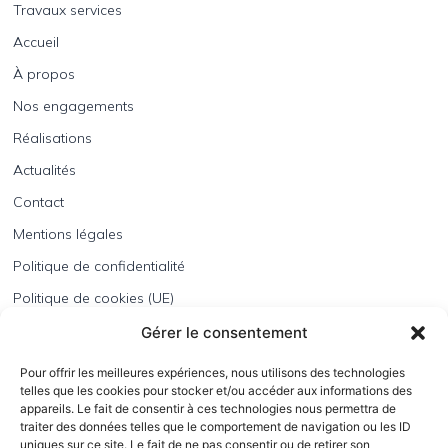
Travaux services
Accueil
À propos
Nos engagements
Réalisations
Actualités
Contact
Mentions légales
Politique de confidentialité
Politique de cookies (UE)
BATEC Lorraine est une entreprise spécialisée dans
Gérer le consentement
l’étanchéité, le bardage, l’entretien des toitures terrasses
et la
pose de panneaux photovoltaïques
.
Pour offrir les meilleures expériences, nous utilisons des technologies
telles que les cookies pour stocker et/ou accéder aux informations des
Depuis 2007, nous mettons notre expertise au service de la
appareils. Le fait de consentir à ces technologies nous permettra de
performance énergétique et de la durabilité des bâtiments, qu’ils
traiter des données telles que le comportement de navigation ou les ID
soient neufs ou en rénovation.
uniques sur ce site. Le fait de ne pas consentir ou de retirer son