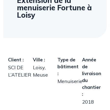
Extension de la
menuiserie Fortune à
Loisy
Client :
Ville :
Type de
Année
bâtiment
de
SCI DE
Loisy,
:
livraison
L’ATELIER
Meuse
du
Menuiserie
chantier
:
2018