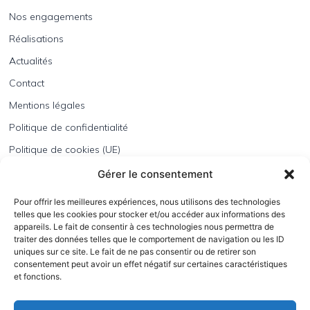
Nos engagements
Réalisations
Actualités
Contact
Mentions légales
Politique de confidentialité
Politique de cookies (UE)
BATEC Lorraine est une entreprise spécialisée dans
Gérer le consentement
l’étanchéité, le bardage, l’entretien des toitures terrasses
et la
pose de panneaux photovoltaïques
.
Pour offrir les meilleures expériences, nous utilisons des technologies
telles que les cookies pour stocker et/ou accéder aux informations des
Depuis 2007, nous mettons notre expertise au service de la
appareils. Le fait de consentir à ces technologies nous permettra de
performance énergétique et de la durabilité des bâtiments, qu’ils
traiter des données telles que le comportement de navigation ou les ID
soient neufs ou en rénovation.
uniques sur ce site. Le fait de ne pas consentir ou de retirer son
consentement peut avoir un effet négatif sur certaines caractéristiques
Notre équipe qualifiée utilise des matériaux écologiques et des
et fonctions.
techniques innovantes pour garantir la qualité de nos
interventions.