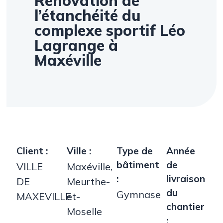
Rénovation de
l’étanchéité du
complexe sportif Léo
Lagrange à
Maxéville
Client :
Ville :
Type de
Année
bâtiment
de
VILLE
Maxéville,
:
livraison
DE
Meurthe-
du
Gymnase
MAXEVILLE
et-
chantier
Moselle
: