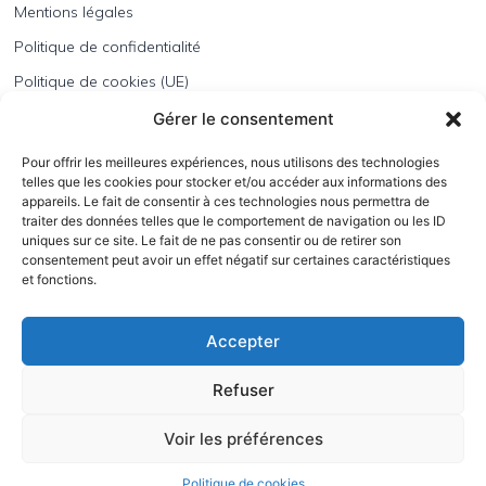
Mentions légales
Politique de confidentialité
Politique de cookies (UE)
BATEC Lorraine est une entreprise spécialisée dans
Gérer le consentement
l’étanchéité, le bardage, l’entretien des toitures terrasses
et la
pose de panneaux photovoltaïques
.
Pour offrir les meilleures expériences, nous utilisons des technologies
telles que les cookies pour stocker et/ou accéder aux informations des
Depuis 2007, nous mettons notre expertise au service de la
appareils. Le fait de consentir à ces technologies nous permettra de
performance énergétique et de la durabilité des bâtiments, qu’ils
traiter des données telles que le comportement de navigation ou les ID
soient neufs ou en rénovation.
uniques sur ce site. Le fait de ne pas consentir ou de retirer son
consentement peut avoir un effet négatif sur certaines caractéristiques
Notre équipe qualifiée utilise des matériaux écologiques et des
et fonctions.
techniques innovantes pour garantir la qualité de nos
interventions.
Accepter
Nous nous engageons également à respecter les normes en
vigueur, tout en favorisant des pratiques écoresponsables.
Refuser
Voir les préférences
© 2024 SAS au capital de 100 000 € | SIRET : 497 771 741 00020 |
Agence en Moselle de création de sites internet :
Déclic
Politique de cookies