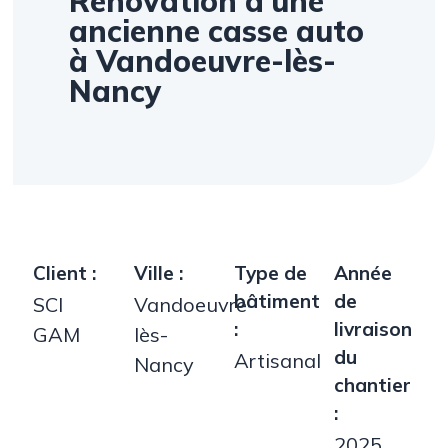
Rénovation d’une
ancienne casse auto
à Vandoeuvre-lès-
Nancy
Client :
Ville :
Type de
Année
bâtiment
de
SCI
Vandoeuvre-
:
livraison
GAM
lès-
du
Artisanal
Nancy
chantier
:
2025