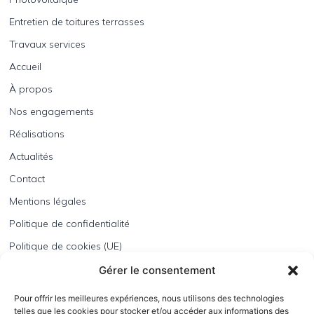
Entretien de toitures terrasses
Travaux services
Accueil
À propos
Nos engagements
Réalisations
Actualités
Contact
Mentions légales
Politique de confidentialité
Politique de cookies (UE)
BATEC Lorraine est une entreprise spécialisée dans
Gérer le consentement
l’étanchéité, le bardage, l’entretien des toitures terrasses
et la
pose de panneaux photovoltaïques
.
Pour offrir les meilleures expériences, nous utilisons des technologies
telles que les cookies pour stocker et/ou accéder aux informations des